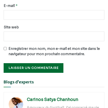
*
E-mail
Site web
Enregistrer mon nom, mon e-mail et mon site dans le
navigateur pour mon prochain commentaire.
Alternative:
Blogs d’experts
Carinos Satya Chanhoun
Amoureux du football, j’ai consacré ma vie