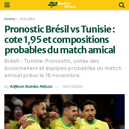
Home
Actualite
Pronostic Brésil vs Tunisie :
cote 1,95 et compositions
probables du match amical
Brésil - Tunisie. Pronostic, cotes des
bookmakers et équipes probables du match
amical prévu le 18 novembre.
by
Adjivon Roméo Aklozo
16/11/2025