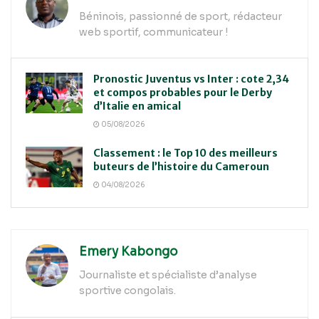
Béninois, passionné de sport, rédacteur
web sportif, communicateur !
Pronostic Juventus vs Inter : cote 2,34
et compos probables pour le Derby
d’Italie en amical
05/08/2026
Classement : le Top 10 des meilleurs
buteurs de l’histoire du Cameroun
04/08/2026
Emery Kabongo
Journaliste et spécialiste d’analyse
sportive congolais.