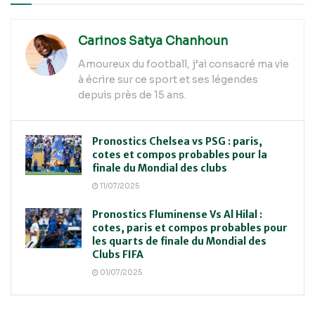
Carinos Satya Chanhoun
Amoureux du football, j’ai consacré ma vie
à écrire sur ce sport et ses légendes
depuis près de 15 ans.
Pronostics Chelsea vs PSG : paris,
cotes et compos probables pour la
finale du Mondial des clubs
11/07/2025
Pronostics Fluminense Vs Al Hilal :
cotes, paris et compos probables pour
les quarts de finale du Mondial des
Clubs FIFA
01/07/2025