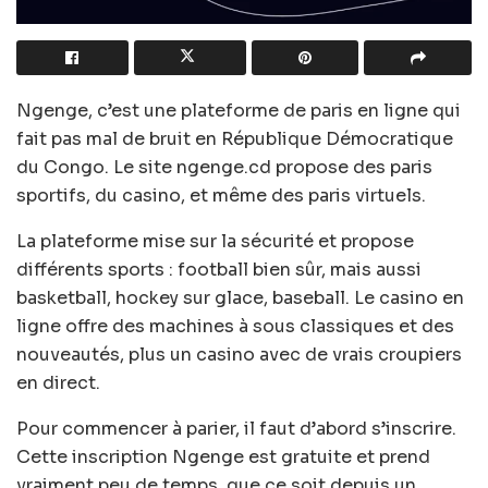
Ngenge, c’est une plateforme de paris en ligne qui
fait pas mal de bruit en République Démocratique
du Congo. Le site ngenge.cd propose des paris
sportifs, du casino, et même des paris virtuels.
La plateforme mise sur la sécurité et propose
différents sports : football bien sûr, mais aussi
basketball, hockey sur glace, baseball. Le casino en
ligne offre des machines à sous classiques et des
nouveautés, plus un casino avec de vrais croupiers
en direct.
Pour commencer à parier, il faut d’abord s’inscrire.
Cette inscription Ngenge est gratuite et prend
vraiment peu de temps, que ce soit depuis un