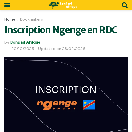
Home
Bookmakers
Inscription Ngenge en RDC
by
Bonpari Afrique
10/10/2025 - Updated on 28/04/2026