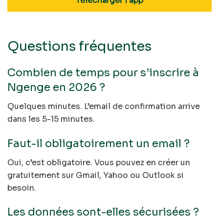
Télécharger l’app
Questions fréquentes
Combien de temps pour s’inscrire à
Ngenge en 2026 ?
Quelques minutes. L’email de confirmation arrive
dans les 5-15 minutes.
Faut-il obligatoirement un email ?
Oui, c’est obligatoire. Vous pouvez en créer un
gratuitement sur Gmail, Yahoo ou Outlook si
besoin.
Les données sont-elles sécurisées ?