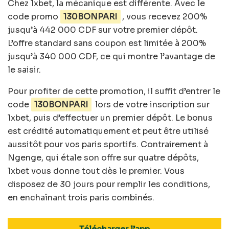
Chez 1xbet, la mécanique est différente. Avec le
code promo
130BONPARI
, vous recevez 200%
jusqu’à 442 000 CDF sur votre premier dépôt.
L’offre standard sans coupon est limitée à 200%
jusqu’à 340 000 CDF, ce qui montre l’avantage de
le saisir.
Pour profiter de cette promotion, il suffit d’entrer le
code
130BONPARI
lors de votre inscription sur
1xbet, puis d’effectuer un premier dépôt. Le bonus
est crédité automatiquement et peut être utilisé
aussitôt pour vos paris sportifs. Contrairement à
Ngenge, qui étale son offre sur quatre dépôts,
1xbet vous donne tout dès le premier. Vous
disposez de 30 jours pour remplir les conditions,
en enchaînant trois paris combinés.