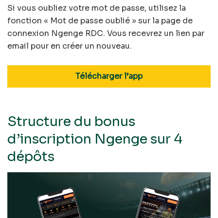
Si vous oubliez votre mot de passe, utilisez la
fonction « Mot de passe oublié » sur la page de
connexion Ngenge RDC. Vous recevrez un lien par
email pour en créer un nouveau.
Télécharger l’app
Structure du bonus
d’inscription Ngenge sur 4
dépôts