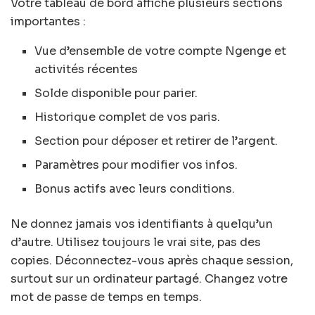
Votre tableau de bord affiche plusieurs sections
importantes :
Vue d’ensemble de votre compte Ngenge et
activités récentes
Solde disponible pour parier.
Historique complet de vos paris.
Section pour déposer et retirer de l’argent.
Paramètres pour modifier vos infos.
Bonus actifs avec leurs conditions.
Ne donnez jamais vos identifiants à quelqu’un
d’autre. Utilisez toujours le vrai site, pas des
copies. Déconnectez-vous après chaque session,
surtout sur un ordinateur partagé. Changez votre
mot de passe de temps en temps.