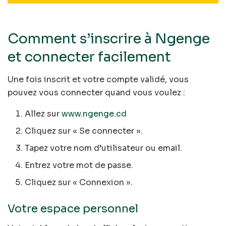
Comment s’inscrire à Ngenge
et connecter facilement
Une fois inscrit et votre compte validé, vous
pouvez vous connecter quand vous voulez :
Allez sur
www.ngenge.cd
Cliquez sur « Se connecter ».
Tapez votre nom d’utilisateur ou email.
Entrez votre mot de passe.
Cliquez sur « Connexion ».
Votre espace personnel