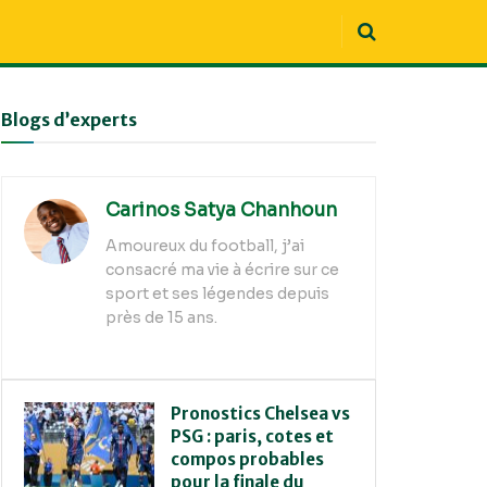
Blogs d’experts
Carinos Satya Chanhoun
Amoureux du football, j’ai
consacré ma vie à écrire sur ce
sport et ses légendes depuis
près de 15 ans.
Pronostics Chelsea vs
PSG : paris, cotes et
compos probables
pour la finale du