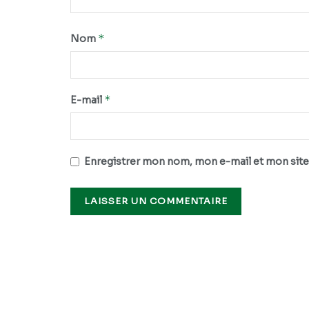
*
Nom
*
E-mail
Enregistrer mon nom, mon e-mail et mon site
Alternative: