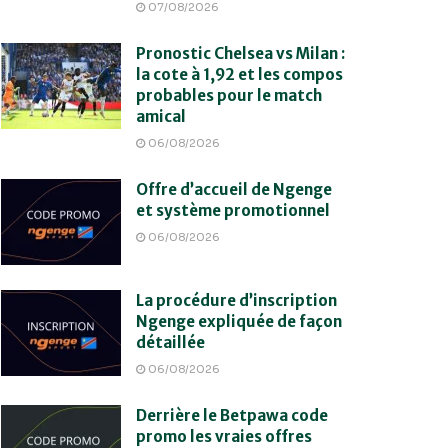
07/08/2026
Pronostic Chelsea vs Milan :
la cote à 1,92 et les compos
probables pour le match
amical
06/08/2026
Offre d’accueil de Ngenge
et système promotionnel
06/08/2026
La procédure d’inscription
Ngenge expliquée de façon
détaillée
06/08/2026
Derrière le Betpawa code
promo les vraies offres