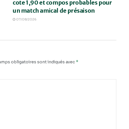
cote 1,90 et compos probables pour
un match amical de présaison
07/08/2026
*
amps obligatoires sont indiqués avec