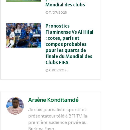
Mondial des clubs
11/07/2025
Pronostics
Fluminense Vs Al Hilal
: cotes, paris et
compos probables
pour les quarts de
finale du Mondial des
Clubs FIFA
01/07/2025
Arsène Konditamdé
Je suis journaliste sportif et
présentateur télé à BF1 TV, la
première audience privée au
Burkina Faso.