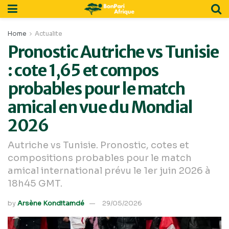
Home
Actualite
Pronostic Autriche vs Tunisie
: cote 1,65 et compos
probables pour le match
amical en vue du Mondial
2026
Autriche vs Tunisie. Pronostic, cotes et
compositions probables pour le match
amical international prévu le 1er juin 2026 à
18h45 GMT.
by
Arsène Konditamdé
29/05/2026