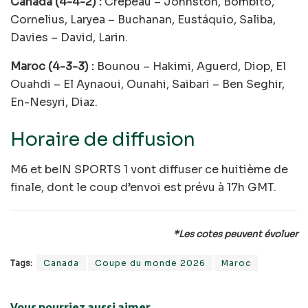
Canada (4-4-2) :
Crépeau – Johnston, Bombito,
Cornelius, Laryea – Buchanan, Eustáquio, Saliba,
Davies – David, Larin.
Maroc (4-3-3) :
Bounou – Hakimi, Aguerd, Diop, El
Ouahdi – El Aynaoui, Ounahi, Saibari – Ben Seghir,
En-Nesyri, Diaz.
Horaire de diffusion
M6 et beIN SPORTS 1 vont diffuser ce huitième de
finale, dont le coup d’envoi est prévu à 17h GMT.
*Les cotes peuvent évoluer
Tags:
Canada
Coupe du monde 2026
Maroc
Vous pourriez aussi aimer