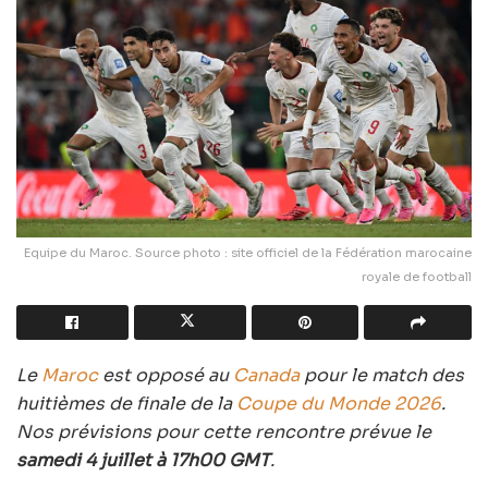
Equipe du Maroc. Source photo : site officiel de la Fédération marocaine
royale de football
Le
Maroc
est opposé au
Canada
pour le match des
huitièmes de finale de la
Coupe du Monde 2026
.
Nos prévisions pour cette rencontre prévue le
samedi 4 juillet à 17h00 GMT
.