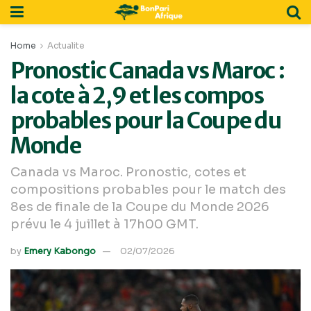
Home
Actualite
Pronostic Canada vs Maroc :
la cote à 2,9 et les compos
probables pour la Coupe du
Monde
Canada vs Maroc. Pronostic, cotes et
compositions probables pour le match des
8es de finale de la Coupe du Monde 2026
prévu le 4 juillet à 17h00 GMT.
by
Emery Kabongo
02/07/2026