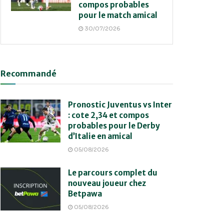
compos probables
pour le match amical
30/07/2026
Recommandé
Pronostic Juventus vs Inter
: cote 2,34 et compos
probables pour le Derby
d’Italie en amical
05/08/2026
Le parcours complet du
nouveau joueur chez
Betpawa
05/08/2026