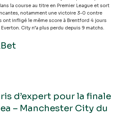
ns la course au titre en Premier League et sort
incantes, notamment une victoire 3-0 contre
s ont infligé le même score à Brentford 4 jours
t Everton. City n’a plus perdu depuis 9 matchs.
xBet
is d’expert pour la finale
ea – Manchester City du