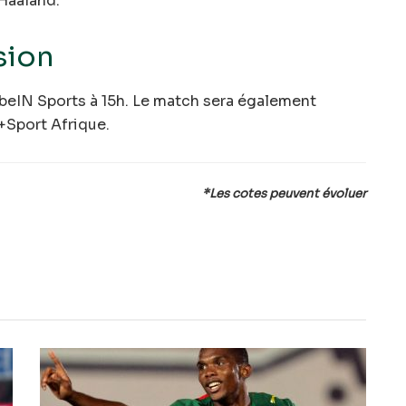
Haaland.
sion
 beIN Sports à 15h. Le match sera également
+Sport Afrique.
*Les cotes peuvent évoluer