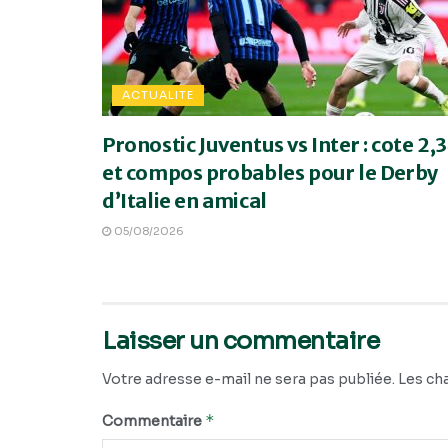
ACTUALITE
Pronostic Juventus vs Inter : cote 2,
et compos probables pour le Derby
d’Italie en amical
05/08/2026
Laisser un commentaire
Votre adresse e-mail ne sera pas publiée.
Les ch
*
Commentaire