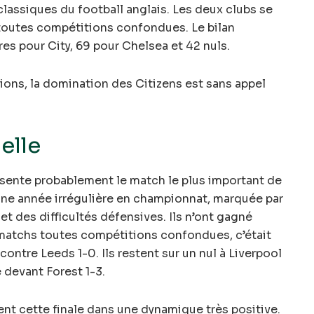
lassiques du football anglais. Les deux clubs se
 toutes compétitions confondues. Le bilan
ires pour City, 69 pour Chelsea et 42 nuls.
ions, la domination des Citizens est sans appel
elle
ésente probablement le match le plus important de
une année irrégulière en championnat, marquée par
t des difficultés défensives. Ils n’ont gagné
 matchs toutes compétitions confondues, c’était
ontre Leeds 1-0. Ils restent sur un nul à Liverpool
e devant Forest 1-3.
ent cette finale dans une dynamique très positive.