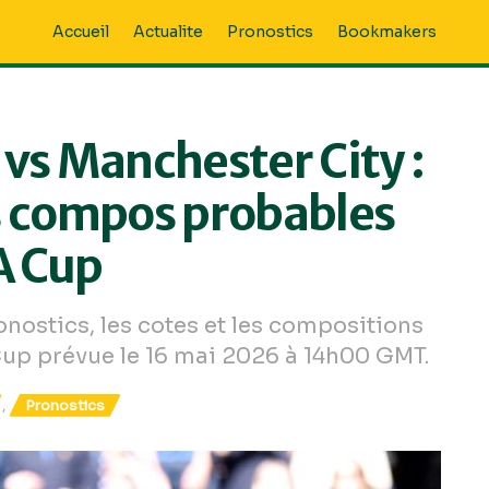
Accueil
Actualite
Pronostics
Bookmakers
 vs Manchester City :
les compos probables
FA Cup
onostics, les cotes et les compositions
 Cup prévue le 16 mai 2026 à 14h00 GMT.
,
Pronostics