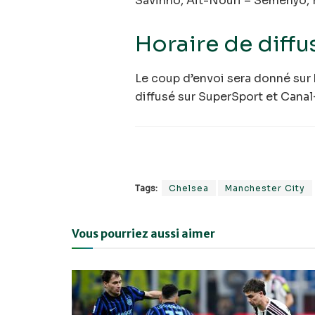
Savinho, Ait-Nouri – Semenyo, 
Horaire de diffu
Le coup d’envoi sera donné sur
diffusé sur SuperSport et Canal
Tags:
Chelsea
Manchester City
Vous pourriez aussi aimer