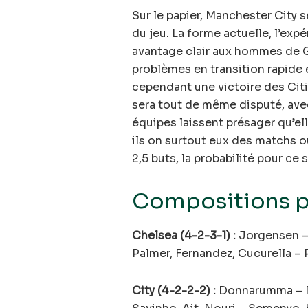
Sur le papier, Manchester City 
du jeu. La forme actuelle, l’exp
avantage clair aux hommes de G
problèmes en transition rapide e
cependant une victoire des Cit
sera tout de même disputé, ave
équipes laissent présager qu’el
ils on surtout eux des matchs o
2,5 buts, la probabilité pour c
Compositions p
Chelsea (4-2-3-1) :
Jorgensen – 
Palmer, Fernandez, Cucurella – 
City (4-2-2-2) :
Donnarumma – Nu