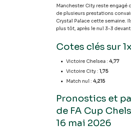
Manchester City reste engagé da
de plusieurs prestations conva
Crystal Palace cette semaine. Il
plus tôt, après le nul 3-3 devan
Cotes clés sur 1
Victoire Chelsea :
4,77
Victoire City :
1,75
Match nul :
4,215
Pronostics et par
de FA Cup Chels
16 mai 2026