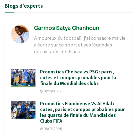
Alternative:
Blogs d’experts
Carinos Satya Chanhoun
Amoureux du football, j’ai consacré ma vie
à écrire sur ce sport et ses légendes
depuis près de 15 ans.
Pronostics Chelsea vs PSG : paris,
cotes et compos probables pour la
finale du Mondial des clubs
11/07/2025
Pronostics Fluminense Vs Al Hilal :
cotes, paris et compos probables pour
les quarts de finale du Mondial des
Clubs FIFA
01/07/2025