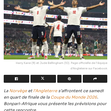
Harry Kane (9) et Jude Bellingham (10). Page officielle de l'équipe
d'Angleterre sur Facebook
La
Norvège
et
l’Angleterre
s’affrontent ce samedi
en quart de finale de la
Coupe du Monde 2026
.
Bonpari-Afrique vous présente les prévisions pour
cette rencontre.