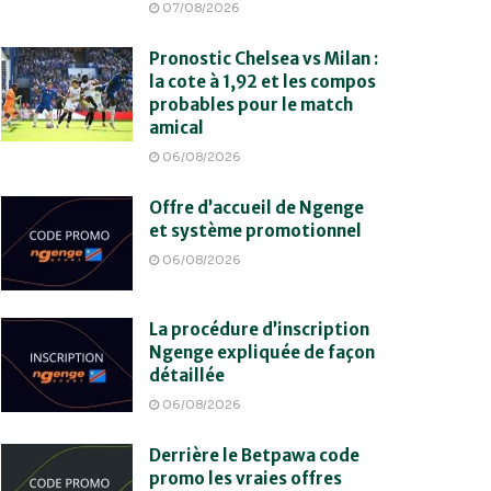
07/08/2026
Pronostic Chelsea vs Milan :
la cote à 1,92 et les compos
probables pour le match
amical
06/08/2026
Offre d’accueil de Ngenge
et système promotionnel
06/08/2026
La procédure d’inscription
Ngenge expliquée de façon
détaillée
06/08/2026
Derrière le Betpawa code
promo les vraies offres