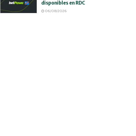
disponibles en RDC
06/08/2026