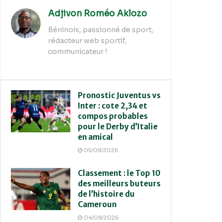
Adjivon Roméo Aklozo
Béninois, passionné de sport,
rédacteur web sportif,
communicateur !
Pronostic Juventus vs
Inter : cote 2,34 et
compos probables
pour le Derby d’Italie
en amical
05/08/2026
Classement : le Top 10
des meilleurs buteurs
de l’histoire du
Cameroun
04/08/2026