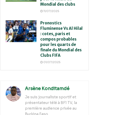
Mondial des clubs
11/07/2025
Pronostics
Fluminense Vs Al Hilal
: cotes, paris et
compos probables
pour les quarts de
finale du Mondial des
Clubs FIFA
01/07/2025
Arsène Konditamdé
Je suis journaliste sportif et
présentateur télé à BF1 TV, la
première audience privée au
Burkina Faso.