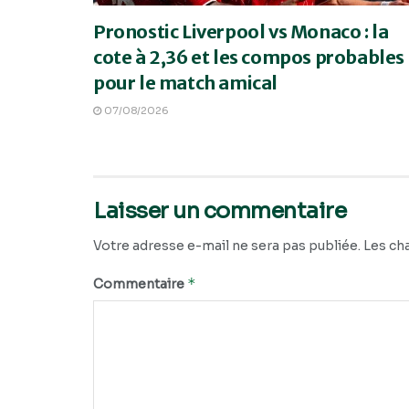
Pronostic Liverpool vs Monaco : la
cote à 2,36 et les compos probables
pour le match amical
07/08/2026
Laisser un commentaire
Votre adresse e-mail ne sera pas publiée.
Les ch
*
Commentaire