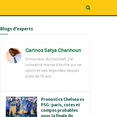
Blogs d’experts
Carinos Satya Chanhoun
Amoureux du football, j’ai
consacré ma vie à écrire sur ce
sport et ses légendes depuis
près de 15 ans.
Pronostics Chelsea vs
PSG : paris, cotes et
compos probables
pour la finale du