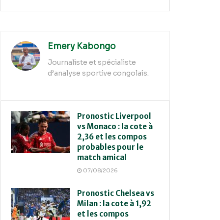
Emery Kabongo
Journaliste et spécialiste
d’analyse sportive congolais.
Pronostic Liverpool
vs Monaco : la cote à
2,36 et les compos
probables pour le
match amical
07/08/2026
Pronostic Chelsea vs
Milan : la cote à 1,92
et les compos