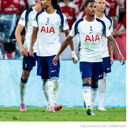
Les joueurs de Tottenham