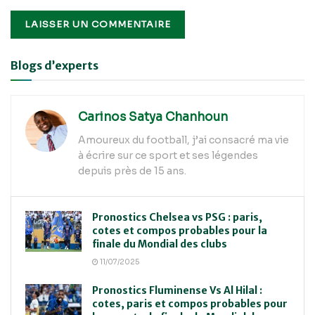
Alternative:
Blogs d’experts
Carinos Satya Chanhoun
Amoureux du football, j’ai consacré ma vie
à écrire sur ce sport et ses légendes
depuis près de 15 ans.
Pronostics Chelsea vs PSG : paris,
cotes et compos probables pour la
finale du Mondial des clubs
11/07/2025
Pronostics Fluminense Vs Al Hilal :
cotes, paris et compos probables pour