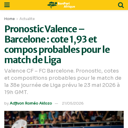
Home
Actualite
Pronostic Valence –
Barcelone : cote 1,93 et
compos probables pour le
match de Liga
Valence CF – FC Barcelone. Pronostic, cotes
et compositions probables pour le match de
la 38e journée de Liga prévu le 23 mai 2026 à
19h GMT.
by
Adjivon Roméo Aklozo
21/05/2026