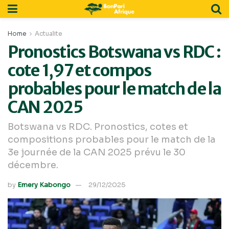
Home
Actualite
Pronostics Botswana vs RDC :
cote 1,97 et compos
probables pour le match de la
CAN 2025
Botswana vs RDC. Pronostics, cotes et
compositions probables pour le match de la
3e journée de la CAN 2025 prévu le 30
décembre.
by
Emery Kabongo
29/12/2025