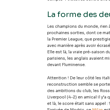
La forme des de
Les champions du monde, rien à 
prochaines sorties, dont ce matc
la Premier League, que prestig
avec manière après avoir écrasé
Elle est là, la vraie pré-saison 
parisiens, les anglais avaient mi
devant Fluminense.
Attention ! De leur côté les it
reconstruction semble se porte
des ambitions du club, les Ross
Liverpool (4-2) en amical il y’a 
et là, le score était sans appel
l’arrivée de Modric, ce
Milan
est