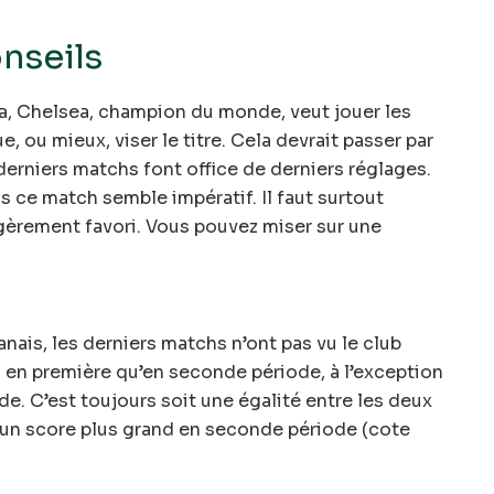
nseils
a, Chelsea, champion du monde, veut jouer les
, ou mieux, viser le titre. Cela devrait passer par
erniers matchs font office de derniers réglages.
s ce match semble impératif. Il faut surtout
gèrement favori. Vous pouvez miser sur une
ais, les derniers matchs n’ont pas vu le club
 en première qu’en seconde période, à l’exception
e. C’est toujours soit une égalité entre les deux
t un score plus grand en seconde période (cote