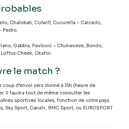
robables
to, Chalobah, Colwill, Cucurella – Caicedo,
– Pedro.
iano, Gabbia, Pavlović – Chukwueze, Bondo,
Loftus‑Cheek, Okafor.
vre le match ?
e coup d’envoi sera donné à 15h (heure de
er. Il faudra tout de même consulter les
înes sportives locales, fonction de votre pays.
s, Sky Sport, Canal+, RMC Sport, ou EUROSPORT