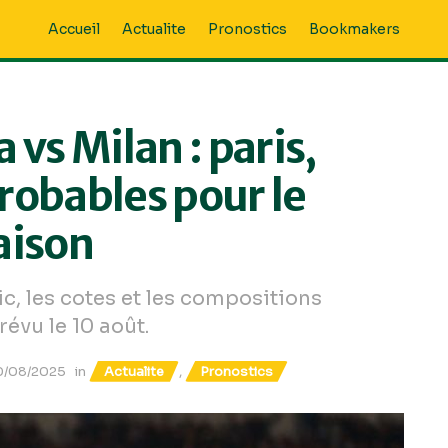
Accueil
Actualite
Pronostics
Bookmakers
 vs Milan : paris,
robables pour le
aison
c, les cotes et les compositions
évu le 10 août.
0/08/2025
in
Actualite
,
Pronostics