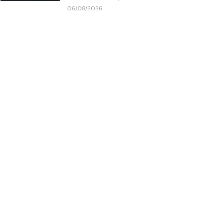
06/08/2026