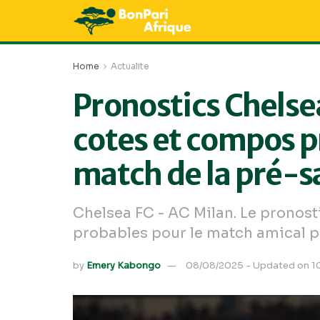
Home
Actualite
Pronostics Chelsea
cotes et compos p
match de la pré-s
Chelsea FC - AC Milan. Le pronosti
probables pour le match amical pr
by
Emery Kabongo
08/08/2025 - Updated on 1