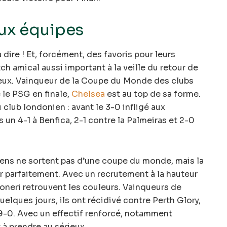
ux équipes
dire ! Et, forcément, des favoris pour leurs
h amical aussi important à la veille du retour de
ieux. Vainqueur de la Coupe du Monde des clubs
 le PSG en finale,
Chelsea
est au top de sa forme.
du club londonien : avant le 3-0 infligé aux
s un 4-1 à Benfica, 2-1 contre la Palmeiras et 2-0
aliens ne sortent pas d’une coupe du monde, mais la
r parfaitement. Avec un recrutement à la hauteur
oneri retrouvent les couleurs. Vainqueurs de
quelques jours, ils ont récidivé contre Perth Glory,
 : 9-0. Avec un effectif renforcé, notamment
 à prendre au sérieux.