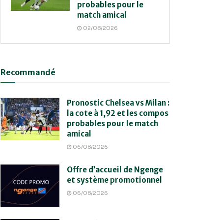
probables pour le
match amical
02/08/2026
Recommandé
Pronostic Chelsea vs Milan :
la cote à 1,92 et les compos
probables pour le match
amical
06/08/2026
Offre d’accueil de Ngenge
et système promotionnel
06/08/2026