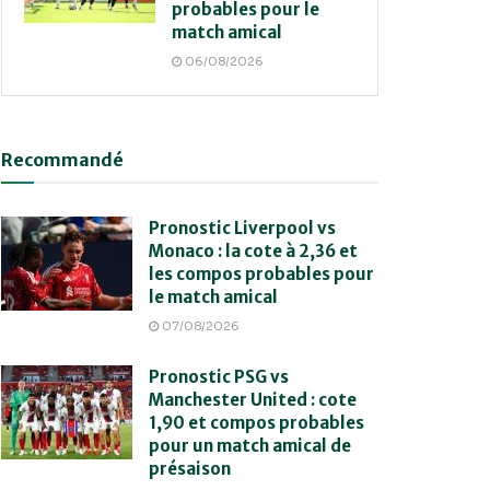
probables pour le
match amical
06/08/2026
Recommandé
Pronostic Liverpool vs
Monaco : la cote à 2,36 et
les compos probables pour
le match amical
07/08/2026
Pronostic PSG vs
Manchester United : cote
1,90 et compos probables
pour un match amical de
présaison