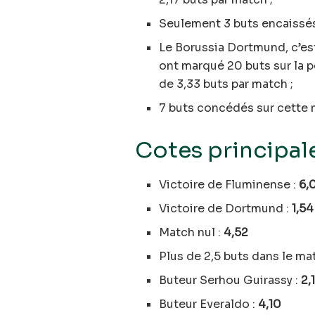
Seulement 3 buts encaissés
Le Borussia Dortmund, c’est
ont marqué 20 buts sur la 
de 3,33 buts par match ;
7 buts concédés sur cette 
Cotes principal
Victoire de Fluminense :
6,
Victoire de Dortmund :
1,54
Match nul :
4,52
Plus de 2,5 buts dans le ma
Buteur Serhou Guirassy :
2,
Buteur Everaldo :
4,10