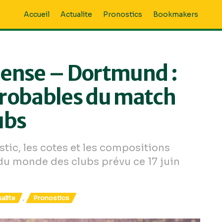
Accueil
Actualite
Pronostics
Bookmakers
nense – Dortmund :
probables du match
ubs
ic, les cotes et les compositions
u monde des clubs prévu ce 17 juin
alite
,
Pronostics