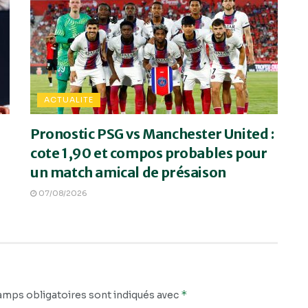
ACTUALITE
Pronostic PSG vs Manchester United :
cote 1,90 et compos probables pour
un match amical de présaison
07/08/2026
*
amps obligatoires sont indiqués avec