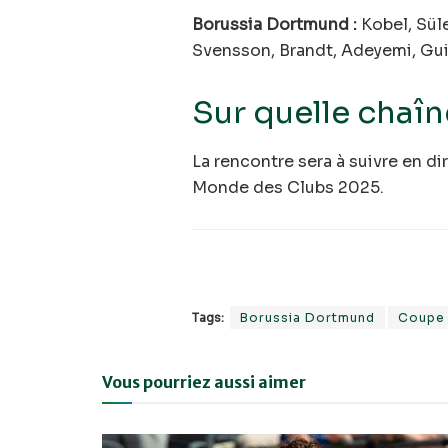
Borussia Dortmund :
Kobel, Süle
Svensson, Brandt, Adeyemi, Gui
Sur quelle chaîn
La rencontre sera à suivre en di
Monde des Clubs 2025.
Tags:
Borussia Dortmund
Coupe 
Vous pourriez aussi aimer