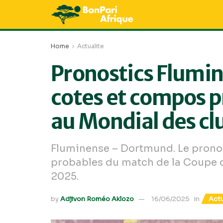
Home
Actualite
Pronostics Flumi
cotes et compos 
au Mondial des cl
Fluminense – Dortmund. Le pronost
probables du match de la Coupe d
2025.
by
Adjivon Roméo Aklozo
16/06/2025
in
Actu