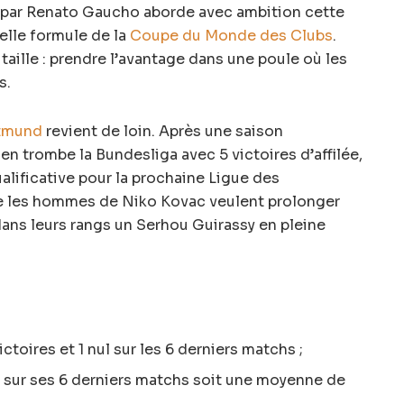
 par Renato Gaucho aborde avec ambition cette
elle formule de la
Coupe du Monde des Clubs
.
taille : prendre l’avantage dans une poule où les
s.
rtmund
revient de loin. Après une saison
 en trombe la Bundesliga avec 5 victoires d’affilée,
alificative pour la prochaine Ligue des
 les hommes de Niko Kovac veulent prolonger
ans leurs rangs un Serhou Guirassy en pleine
ctoires et 1 nul sur les 6 derniers matchs ;
s sur ses 6 derniers matchs soit une moyenne de