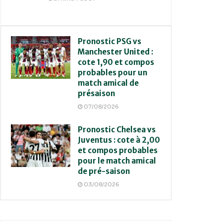
Pronostic PSG vs
Manchester United :
cote 1,90 et compos
probables pour un
match amical de
présaison
07/08/2026
Pronostic Chelsea vs
Juventus : cote à 2,00
et compos probables
pour le match amical
de pré-saison
03/08/2026