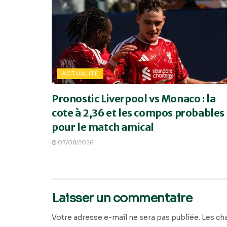
ACTUALITE
Pronostic Liverpool vs Monaco : la
cote à 2,36 et les compos probables
pour le match amical
07/08/2026
Laisser un commentaire
Votre adresse e-mail ne sera pas publiée.
Les ch