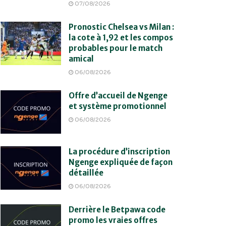
07/08/2026
Pronostic Chelsea vs Milan :
la cote à 1,92 et les compos
probables pour le match
amical
06/08/2026
Offre d’accueil de Ngenge
et système promotionnel
06/08/2026
La procédure d’inscription
Ngenge expliquée de façon
détaillée
06/08/2026
Derrière le Betpawa code
promo les vraies offres