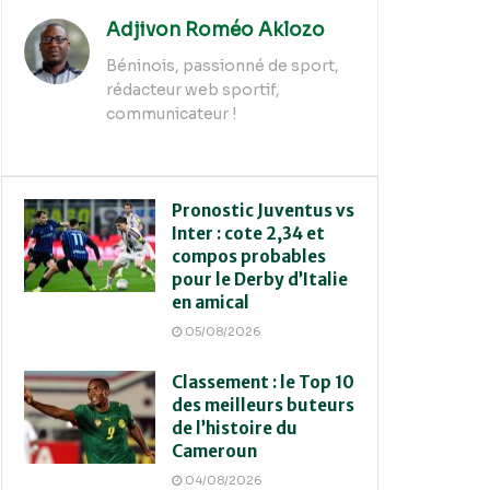
Adjivon Roméo Aklozo
Béninois, passionné de sport,
rédacteur web sportif,
communicateur !
Pronostic Juventus vs
Inter : cote 2,34 et
compos probables
pour le Derby d’Italie
en amical
05/08/2026
Classement : le Top 10
des meilleurs buteurs
de l’histoire du
Cameroun
04/08/2026