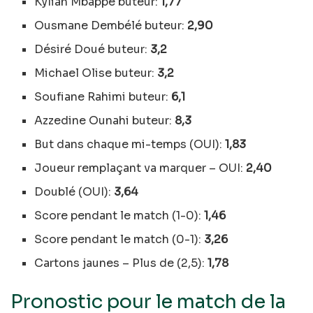
Kylian Mbappé buteur:
1,77
Ousmane Dembélé buteur:
2,90
Désiré Doué buteur:
3,2
Michael Olise buteur:
3,2
Soufiane Rahimi buteur:
6,1
Azzedine Ounahi buteur:
8,3
But dans chaque mi-temps (OUI):
1,83
Joueur remplaçant va marquer – OUI:
2,40
Doublé (OUI):
3,64
Score pendant le match (1-0):
1,46
Score pendant le match (0-1):
3,26
Cartons jaunes – Plus de (2,5):
1,78
Pronostic pour le match de la