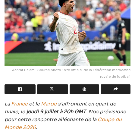
Achraf Hakimi. Source photo : site officiel de la Fédération marocaine
royale de football
La
France
et le
Maroc
s’affrontent en quart de
finale, le
jeudi 9 juillet à 20h GMT
. Nos prévisions
pour cette rencontre alléchante de la
Coupe du
Monde 2026
.