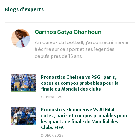
Alternative:
Blogs d’experts
Carinos Satya Chanhoun
Amoureux du football, j’ai consacré ma vie
à écrire sur ce sport et ses légendes
depuis près de 15 ans.
Pronostics Chelsea vs PSG : paris,
cotes et compos probables pour la
finale du Mondial des clubs
11/07/2025
Pronostics Fluminense Vs Al Hilal :
cotes, paris et compos probables pour
les quarts de finale du Mondial des
Clubs FIFA
01/07/2025