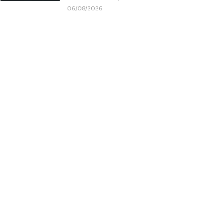
06/08/2026