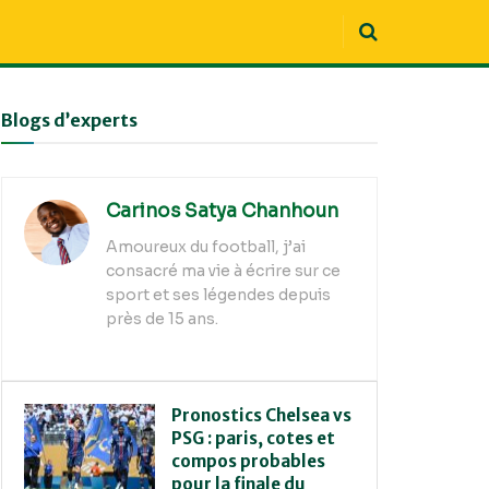
Blogs d’experts
Carinos Satya Chanhoun
Amoureux du football, j’ai
consacré ma vie à écrire sur ce
sport et ses légendes depuis
près de 15 ans.
Pronostics Chelsea vs
PSG : paris, cotes et
compos probables
pour la finale du