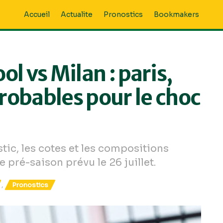
Accueil
Actualite
Pronostics
Bookmakers
l vs Milan : paris,
robables pour le choc
tic, les cotes et les compositions
pré-saison prévu le 26 juillet.
,
Pronostics