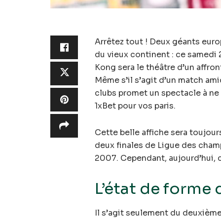
Arrêtez tout ! Deux géants euro
du vieux continent : ce samedi 2
Kong sera le théâtre d’un affron
Même s’il s’agit d’un match amic
clubs promet un spectacle à ne
1xBet pour vos paris.
Cette belle affiche sera toujours
deux finales de Ligue des cham
2007. Cependant, aujourd’hui, 
L’état de forme
Il s’agit seulement du deuxièm