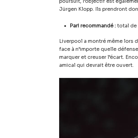
poursuit, l’objectif est égaleme
Jürgen Klopp. Ils prendront don
Pari recommandé :
total de
Liverpool a montré même lors d
face à n’importe quelle défense
marquer et creuser l’écart. Enco
amical qui devrait être ouvert.