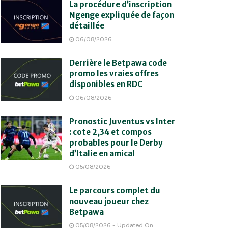
La procédure d’inscription
Ngenge expliquée de façon
détaillée
06/08/2026
Derrière le Betpawa code
promo les vraies offres
disponibles en RDC
06/08/2026
Pronostic Juventus vs Inter
: cote 2,34 et compos
probables pour le Derby
d’Italie en amical
05/08/2026
Le parcours complet du
nouveau joueur chez
Betpawa
05/08/2026 - Updated On