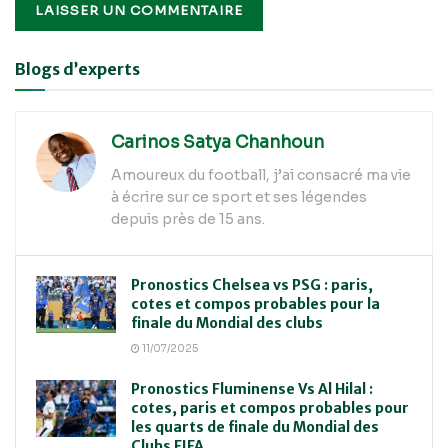
Alternative:
Blogs d’experts
Carinos Satya Chanhoun
Amoureux du football, j’ai consacré ma vie
à écrire sur ce sport et ses légendes
depuis près de 15 ans.
Pronostics Chelsea vs PSG : paris,
cotes et compos probables pour la
finale du Mondial des clubs
11/07/2025
Pronostics Fluminense Vs Al Hilal :
cotes, paris et compos probables pour
les quarts de finale du Mondial des
Clubs FIFA