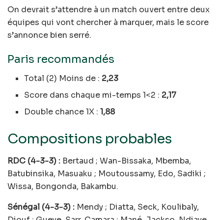
On devrait s’attendre à un match ouvert entre deux
équipes qui vont chercher à marquer, mais le score
s’annonce bien serré.
Paris recommandés
Total (2) Moins de :
2,23
Score dans chaque mi-temps 1<2 :
2,17
Double chance 1X :
1,88
Compositions probables
RDC (4-3-3) :
Bertaud ; Wan-Bissaka, Mbemba,
Batubinsika, Masuaku ; Moutoussamy, Edo, Sadiki ;
Wissa, Bongonda, Bakambu.
Sénégal (4-3-3) :
Mendy ; Diatta, Seck, Koulibaly,
Diouf ; Gueye, Sarr, Camara ; Mané, Jackso, Ndiaye.