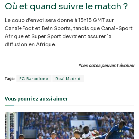
Où et quand suivre le match ?
Le coup d’envoi sera donné à 15h15 GMT sur
Canal+Foot et Bein Sports, tandis que Canal+Sport
Afrique et Super Sport devraient assurer la
diffusion en Afrique.
*Les cotes peuvent évoluer
Tags:
FC Barcelone
Real Madrid
Vous pourriez aussi aimer