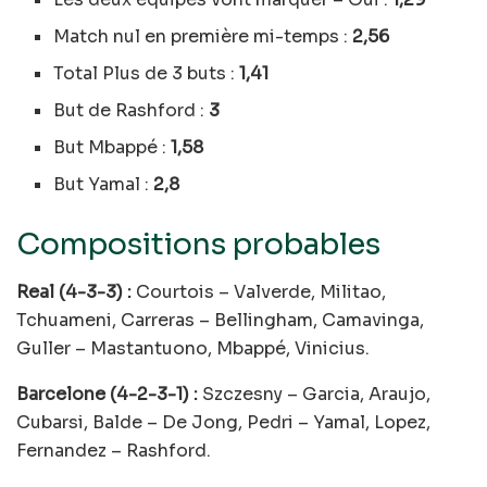
Match nul en première mi-temps :
2,56
Total Plus de 3 buts :
1,41
But de Rashford :
3
But Mbappé :
1,58
But Yamal :
2,8
Compositions probables
Real (4-3-3) :
Courtois – Valverde, Militao,
Tchuameni, Carreras – Bellingham, Camavinga,
Guller – Mastantuono, Mbappé, Vinicius.
Barcelone (4-2-3-1) :
Szczesny – Garcia, Araujo,
Cubarsi, Balde – De Jong, Pedri – Yamal, Lopez,
Fernandez – Rashford.