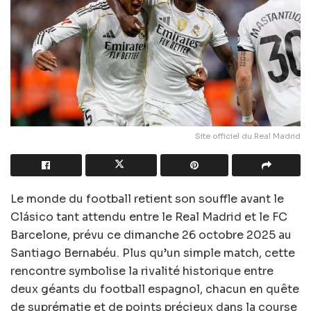
Site officiel du Real Madrid
Le monde du football retient son souffle avant le
Clásico tant attendu entre le Real Madrid et le FC
Barcelone, prévu ce dimanche 26 octobre 2025 au
Santiago Bernabéu. Plus qu’un simple match, cette
rencontre symbolise la rivalité historique entre
deux géants du football espagnol, chacun en quête
de suprématie et de points précieux dans la course