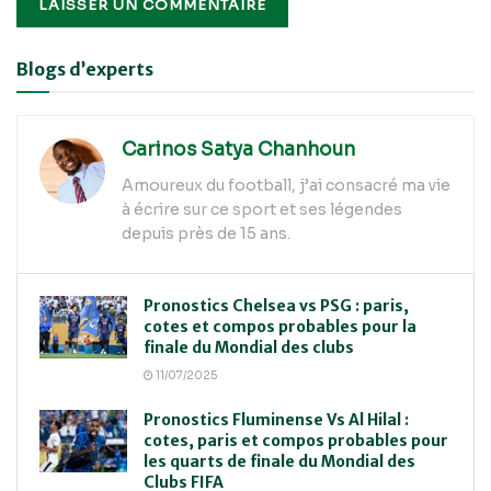
Alternative:
Blogs d’experts
Carinos Satya Chanhoun
Amoureux du football, j’ai consacré ma vie
à écrire sur ce sport et ses légendes
depuis près de 15 ans.
Pronostics Chelsea vs PSG : paris,
cotes et compos probables pour la
finale du Mondial des clubs
11/07/2025
Pronostics Fluminense Vs Al Hilal :
cotes, paris et compos probables pour
les quarts de finale du Mondial des
Clubs FIFA