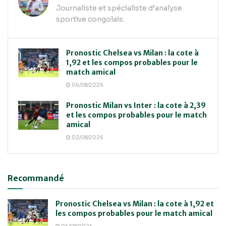
Journaliste et spécialiste d’analyse
sportive congolais.
Pronostic Chelsea vs Milan : la cote à
1,92 et les compos probables pour le
match amical
06/08/2026
Pronostic Milan vs Inter : la cote à 2,39
et les compos probables pour le match
amical
02/08/2026
Recommandé
Pronostic Chelsea vs Milan : la cote à 1,92 et
les compos probables pour le match amical