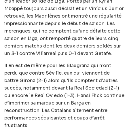
d’un leader solide de Liga. Portés par un Kylian
Mbappé toujours aussi décisif et un Vinícius Junior
retrouvé, les Madrilènes ont montré une régularité
impressionnante depuis le début de saison. Les
merengues, qui ne comptent qu’une défaite cette
saison en Liga, ont remporté quatre de leurs cinq
derniers matchs dont les deux derniers soldés sur
un 3-1 contre Villarreal puis 0-1 devant Getafe.
Il en est de même pour les Blaugrana qui n’ont
perdu que contre Séville, eux qui viennent de
battre Girona (2-1) alors qu’ils comptent d’autres
succès, notamment devant la Real Sociedad (2-1)
ou encore le Real Oviedo (1-3). Hansi Flick continue
d’imprimer sa marque sur un Barça en
reconstruction. Les Catalans alternent entre
performances séduisantes et coups d’arrêt
frustrants.