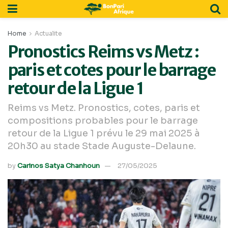
Home
Actualite
Pronostics Reims vs Metz :
paris et cotes pour le barrage
retour de la Ligue 1
Reims vs Metz. Pronostics, cotes, paris et
compositions probables pour le barrage
retour de la Ligue 1 prévu le 29 mai 2025 à
20h30 au stade Stade Auguste-Delaune.
by
Carinos Satya Chanhoun
27/05/2025