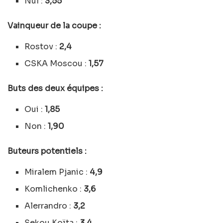
Nul :
3,55
Vainqueur de la coupe :
Rostov :
2,4
CSKA Moscou :
1,57
Buts des deux équipes :
Oui :
1,85
Non :
1,90
Buteurs potentiels :
Miralem Pjanic :
4,9
Komlichenko :
3,6
Alerrandro :
3,2
Sekou Koïta :
3,4