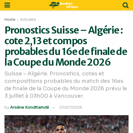
Home
Actualite
Pronostics Suisse – Algérie :
cote 2,13 et compos
probables du 16e de finale de
la Coupe du Monde 2026
Suisse – Algérie. Pronostics, cotes et
compositions probables du match des 16es
de finale de la Coupe du Monde 2026 prévu le
3 juillet à 03h00 à Vancouver.
by
Arsène Konditamdé
01/07/2026