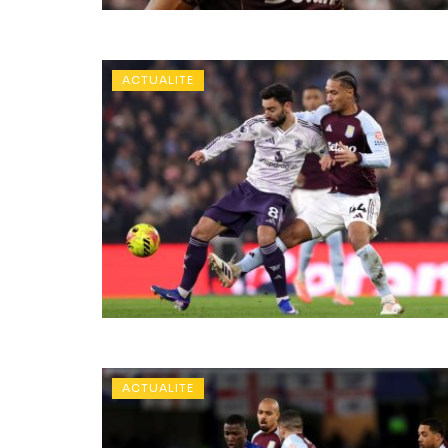
ACTUALITE
ACTUALITE