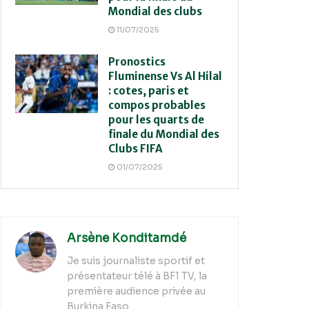
Mondial des clubs
11/07/2025
Pronostics
Fluminense Vs Al Hilal
: cotes, paris et
compos probables
pour les quarts de
finale du Mondial des
Clubs FIFA
01/07/2025
Arsène Konditamdé
Je suis journaliste sportif et
présentateur télé à BF1 TV, la
première audience privée au
Burkina Faso.