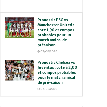
Pronostic PSG vs
Manchester United :
cote 1,90 et compos
probables pour un
match amical de
présaison
07/08/2026
Pronostic Chelsea vs
Juventus : cote à 2,00
et compos probables
pour le match amical
de pré-saison
03/08/2026