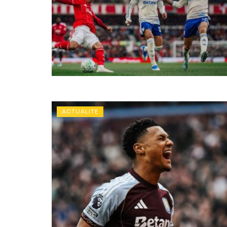
ACTUALITE