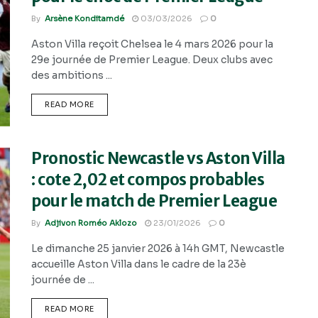
By
Arsène Konditamdé
03/03/2026
0
Aston Villa reçoit Chelsea le 4 mars 2026 pour la
29e journée de Premier League. Deux clubs avec
des ambitions ...
READ MORE
Pronostic Newcastle vs Aston Villa
: cote 2,02 et compos probables
pour le match de Premier League
By
Adjivon Roméo Aklozo
23/01/2026
0
Le dimanche 25 janvier 2026 à 14h GMT, Newcastle
accueille Aston Villa dans le cadre de la 23è
journée de ...
READ MORE