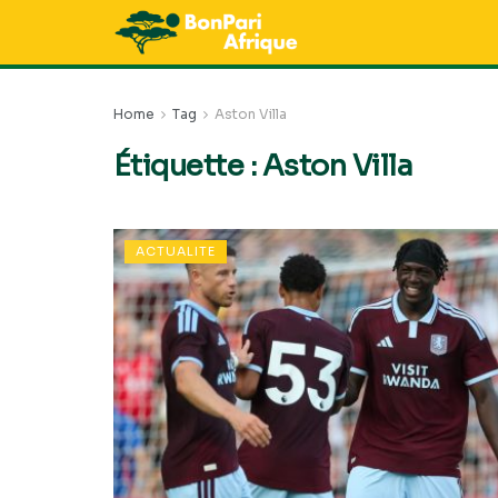
Home
Tag
Aston Villa
Étiquette :
Aston Villa
ACTUALITE