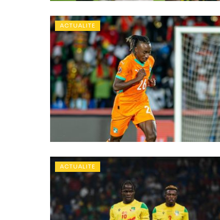
ACTUALITE
ACTUALITE