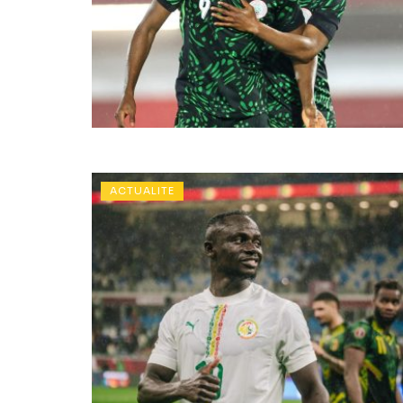
ACTUALITE