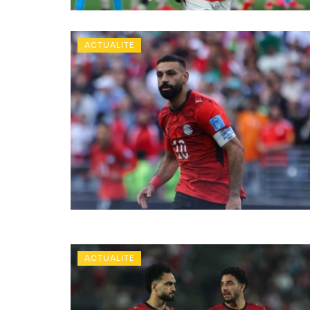
ACTUALITE
ACTUALITE