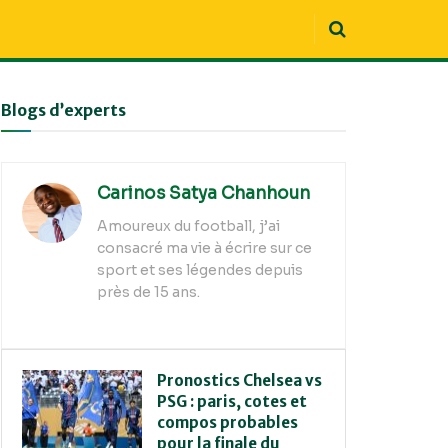
Blogs d’experts
Carinos Satya Chanhoun
Amoureux du football, j’ai
consacré ma vie à écrire sur ce
sport et ses légendes depuis
près de 15 ans.
Pronostics Chelsea vs
PSG : paris, cotes et
compos probables
pour la finale du