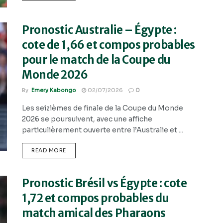
Pronostic Australie – Égypte :
cote de 1,66 et compos probables
pour le match de la Coupe du
Monde 2026
By
Emery Kabongo
02/07/2026
0
Les seizièmes de finale de la Coupe du Monde
2026 se poursuivent, avec une affiche
particulièrement ouverte entre l’Australie et ...
READ MORE
Pronostic Brésil vs Égypte : cote
1,72 et compos probables du
match amical des Pharaons