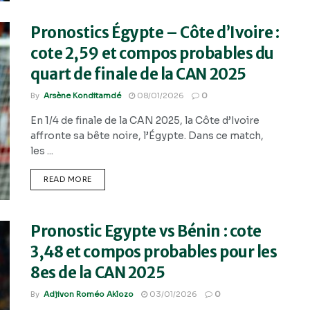
Pronostics Égypte – Côte d’Ivoire :
cote 2,59 et compos probables du
quart de finale de la CAN 2025
By
Arsène Konditamdé
08/01/2026
0
En 1/4 de finale de la CAN 2025, la Côte d’Ivoire
affronte sa bête noire, l’Égypte. Dans ce match,
les ...
READ MORE
Pronostic Egypte vs Bénin : cote
3,48 et compos probables pour les
8es de la CAN 2025
By
Adjivon Roméo Aklozo
03/01/2026
0