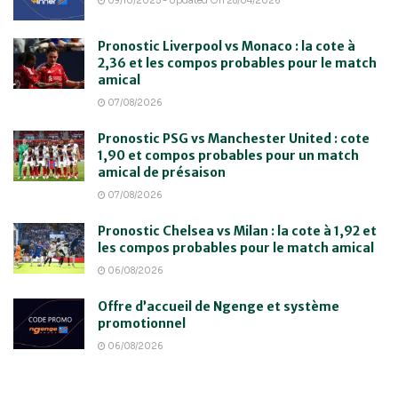
09/10/2025 - Updated On 28/04/2026
Pronostic Liverpool vs Monaco : la cote à
2,36 et les compos probables pour le match
amical
07/08/2026
Pronostic PSG vs Manchester United : cote
1,90 et compos probables pour un match
amical de présaison
07/08/2026
Pronostic Chelsea vs Milan : la cote à 1,92 et
les compos probables pour le match amical
06/08/2026
Offre d’accueil de Ngenge et système
promotionnel
06/08/2026