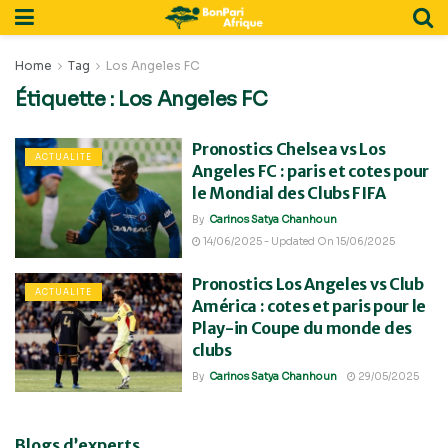
Home
Tag
Los Angeles FC
Étiquette :
Los Angeles FC
Pronostics Chelsea vs Los
ACTUALITE
Angeles FC : paris et cotes pour
le Mondial des Clubs FIFA
By
Carinos Satya Chanhoun
14/06/2025 - Updated On 15/06/2025
Pronostics Los Angeles vs Club
ACTUALITE
América : cotes et paris pour le
Play-in Coupe du monde des
clubs
By
Carinos Satya Chanhoun
29/05/2025
Blogs d’experts