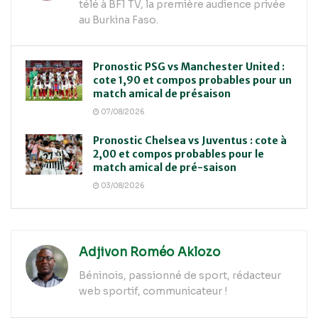
télé à BF1 TV, la première audience privée
au Burkina Faso.
Pronostic PSG vs Manchester United :
cote 1,90 et compos probables pour un
match amical de présaison
07/08/2026
Pronostic Chelsea vs Juventus : cote à
2,00 et compos probables pour le
match amical de pré-saison
03/08/2026
Adjivon Roméo Aklozo
Béninois, passionné de sport, rédacteur
web sportif, communicateur !