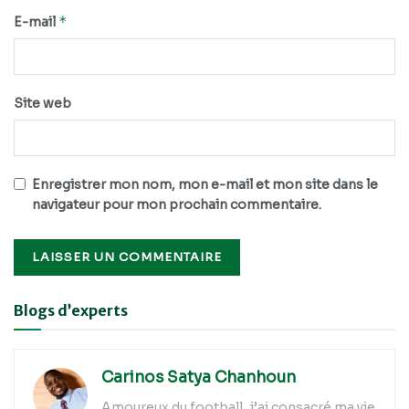
*
E-mail
Site web
Enregistrer mon nom, mon e-mail et mon site dans le
navigateur pour mon prochain commentaire.
Alternative:
Blogs d’experts
Carinos Satya Chanhoun
Amoureux du football, j’ai consacré ma vie