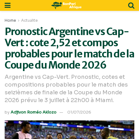
Home
Actualite
Pronostic Argentine vs Cap-
Vert : cote 2,52 et compos
probables pour le match de la
Coupe du Monde 2026
Argentine vs Cap-Vert. Pronostic, cotes et
compositions probables pour le match des
seizièmes de finale de la Coupe du Monde
2026 prévu le 3 juillet à 22h00 à Miami.
by
Adjivon Roméo Aklozo
01/07/2026