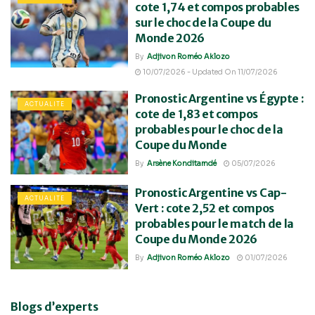
cote 1,74 et compos probables
sur le choc de la Coupe du
Monde 2026
By
Adjivon Roméo Aklozo
10/07/2026 - Updated On 11/07/2026
Pronostic Argentine vs Égypte :
ACTUALITE
cote de 1,83 et compos
probables pour le choc de la
Coupe du Monde
By
Arsène Konditamdé
05/07/2026
Pronostic Argentine vs Cap-
ACTUALITE
Vert : cote 2,52 et compos
probables pour le match de la
Coupe du Monde 2026
By
Adjivon Roméo Aklozo
01/07/2026
Blogs d’experts