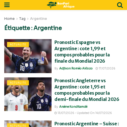
Home
Tag
Argentine
Étiquette :
Argentine
Pronostic Espagne vs
ACTUALITE
Argentine : cote 1,99 et
compos probables pour la
finale du Mondial 2026
By
Adjivon Roméo Aklozo
17/07/2026
Pronostic Angleterre vs
ACTUALITE
Argentine : cote 1,95 et
compos probables pour la
demi-finale du Mondial 2026
By
Arsène Konditamdé
13/07/2026 - Updated On 14/07/2026
Pronostic Argentine – Suisse :
ACTUALITE